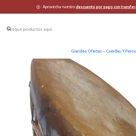
Inicio
Vie
Aprovecha nuestro
descuento por pago con transfer
Grandes Ofertas
Cuerdas Y Percu