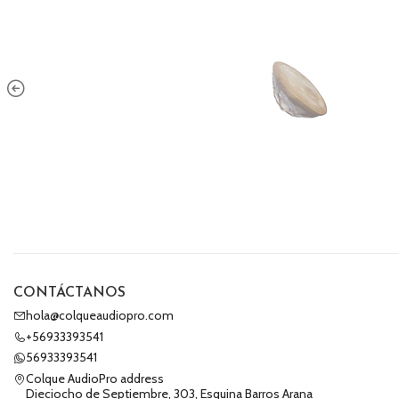
CONTÁCTANOS
hola@colqueaudiopro.com
+56933393541
56933393541
Colque AudioPro address
Dieciocho de Septiembre, 303, Esquina Barros Arana