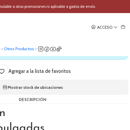
0 pulgadas
able a otras promociones ni aplicable a gastos de envío.
|
ACCESO
apuche Mlion 10 pulgadas
o
Otros Productos
ica nuestro stock
Agregar a la lista de favoritos
Mostrar stock de ubicaciones
DESCRIPCIÓN
n
pulgadas