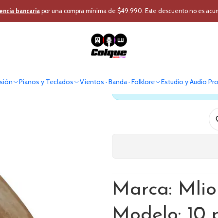
ntos · Banda · Folklore
Instrumento Folklórico
Kultrun Mapuche Mlion 1
encia bancaria
por una compra mínima de $49.990. Este descuento no es acumul
Kultrun M
sión
Pianos y Teclados
Vientos · Banda · Folklore
Estudio y Audio Pr
Antes de comprar verif
Marca: Mlio
Modelo: 10 