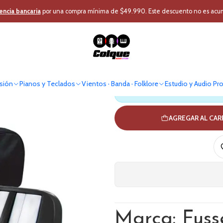
 · Banda · Folklore
Instrumento Viento
Melódica
Melodica Fussen 3
encia bancaria
por una compra mínima de $49.990. Este descuento no es acumul
Melodic
sión
Pianos y Teclados
Vientos · Banda · Folklore
Estudio y Audio Pr
Antes de comprar verif
AGREGAR AL CA
Marca: Fuss