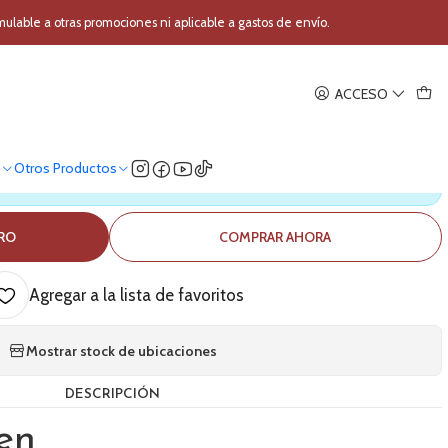
2 Negra 08763
able a otras promociones ni aplicable a gastos de envío.
|
ACCESO
a Fussen 32 Negra 08763
o
Otros Productos
ica nuestro stock
RRO
COMPRAR AHORA
Agregar a la lista de favoritos
Mostrar stock de ubicaciones
DESCRIPCIÓN
en