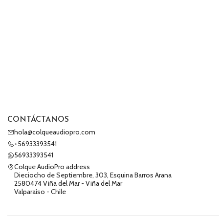
CONTÁCTANOS
hola@colqueaudiopro.com
+56933393541
56933393541
Colque AudioPro address
Dieciocho de Septiembre, 303, Esquina Barros Arana
2580474 Viña del Mar - Viña del Mar
Valparaíso - Chile