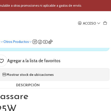
tas Baldassare TL25W
able a otras promociones ni aplicable a gastos de envío.
|
ACCESO
25 notas Baldassare TL25W
o
Otros Productos
ica nuestro stock
Agregar a la lista de favoritos
Mostrar stock de ubicaciones
DESCRIPCIÓN
assare
L25W