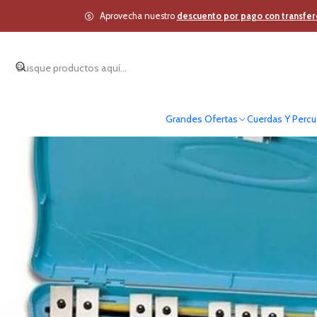
Inicio
Cuerdas Y Perc
Aprovecha nuestro
descuento por pago con transfer
Grandes Ofertas
Cuerdas Y Percu