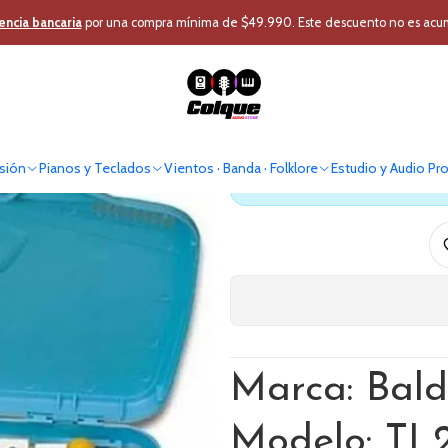
usión
Instrumentos Percusión
Percusion Educativa
Metalofono 25 no
encia bancaria
por una compra mínima de $49.990. Este descuento no es acumul
Metalofono 
sión
Pianos y Teclados
Vientos · Banda · Folklore
Estudio y Audio Pr
Antes de comprar verif
Marca: Bald
Modelo: T