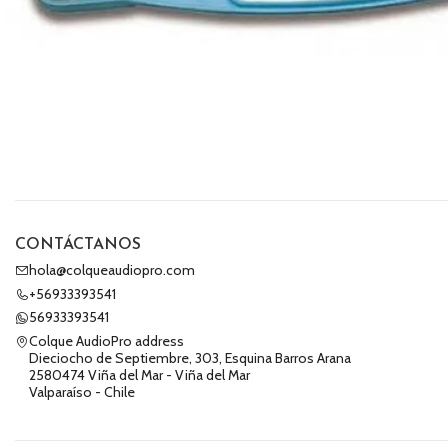
CONTÁCTANOS
hola@colqueaudiopro.com
+56933393541
56933393541
Colque AudioPro address
Dieciocho de Septiembre, 303, Esquina Barros Arana
2580474 Viña del Mar - Viña del Mar
Valparaíso - Chile