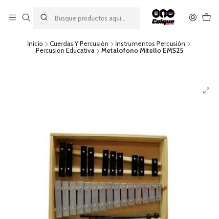
Aprovecha nuestro
descuento por pago con transferencia bancaria
por una compra mínima de $49.990. Este descuento no es
acumulable a otras promociones ni aplicable a gastos de envío.
Inicio
Cuerdas Y Percusión
Instrumentos Percusión
Percusion Educativa
Metalofono Mitello EMS25