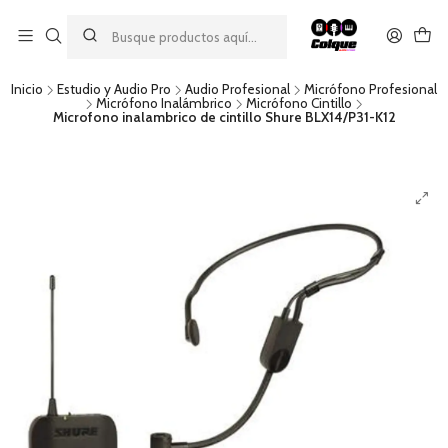
Aprovecha nuestro
descuento por pago con transferencia bancaria
por una compra mínima de $49.990. Este descuento no es
acumulable a otras promociones ni aplicable a gastos de envío.
Inicio
Estudio y Audio Pro
Audio Profesional
Micrófono Profesional
Micrófono Inalámbrico
Micrófono Cintillo
Microfono inalambrico de cintillo Shure BLX14/P31-K12