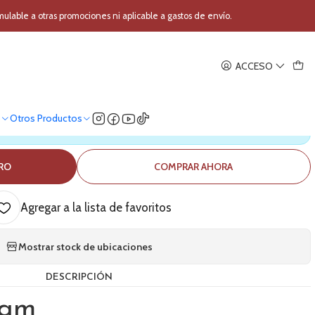
Microfono condensador Tascam TM-180
able a otras promociones ni aplicable a gastos de envío.
|
ACCESO
condensador Tascam TM-180
o
Otros Productos
ica nuestro stock
RRO
COMPRAR AHORA
Agregar a la lista de favoritos
Mostrar stock de ubicaciones
DESCRIPCIÓN
cam