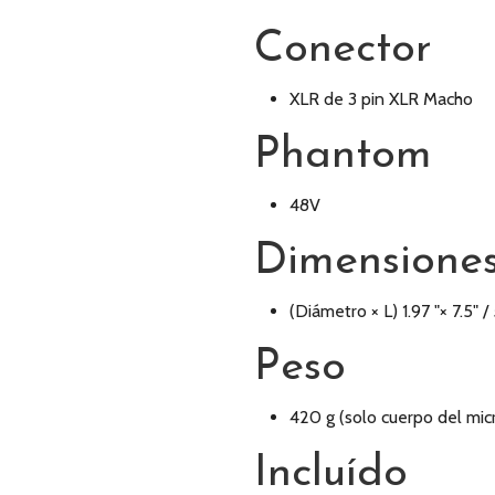
Conector
XLR de 3 pin XLR Macho
Phantom
48V
Dimensione
(Diámetro × L) 1.97 "× 7.5"
Peso
420 g (solo cuerpo del mic
Incluído