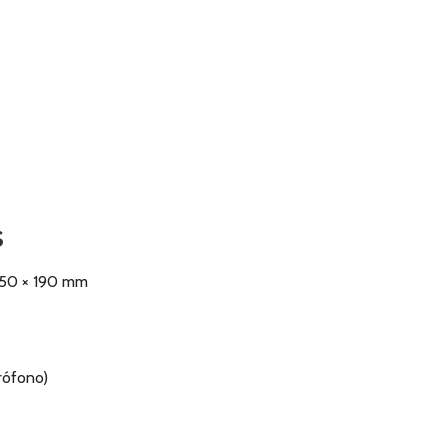
s
 / 50 × 190 mm
rófono)