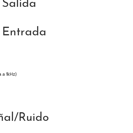
 Salida
 Entrada
 a 1kHz)
ñal/Ruido