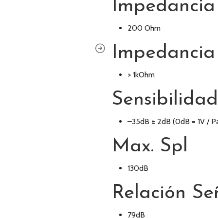
Impedancia
200 Ohm
Impedancia
> 1kOhm
Sensibilidad
–35dB ± 2dB (0dB = 1V / Pa
Max. Spl
130dB
Relación Se
79dB