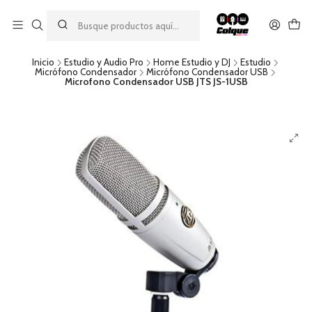
Aprovecha nuestro
descuento por pago con transferencia bancaria
por una compra mínima de $49.990. Este descuento no es
acumulable a otras promociones ni aplicable a gastos de envío.
Inicio
Estudio y Audio Pro
Home Estudio y DJ
Estudio
Micrófono Condensador
Micrófono Condensador USB
Microfono Condensador USB JTS JS-1USB