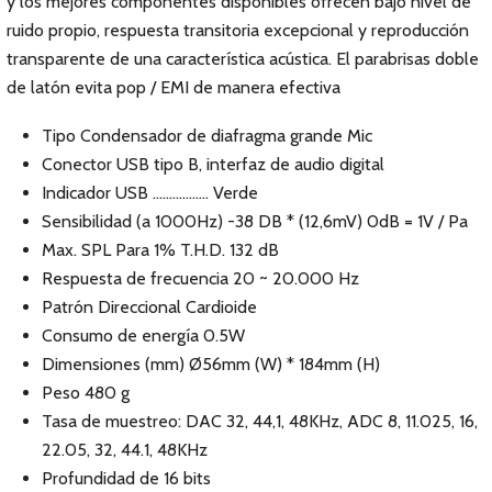
y los mejores componentes disponibles ofrecen bajo nivel de
ruido propio, respuesta transitoria excepcional y reproducción
transparente de una característica acústica. El parabrisas doble
de latón evita pop / EMI de manera efectiva
Tipo Condensador de diafragma grande Mic
Conector USB tipo B, interfaz de audio digital
Indicador USB ................. Verde
Sensibilidad (a 1000Hz) -38 DB * (12,6mV) 0dB = 1V / Pa
Max. SPL Para 1% T.H.D. 132 dB
Respuesta de frecuencia 20 ~ 20.000 Hz
Patrón Direccional Cardioide
Consumo de energía 0.5W
Dimensiones (mm) Ø56mm (W) * 184mm (H)
Peso 480 g
Tasa de muestreo: DAC 32, 44,1, 48KHz, ADC 8, 11.025, 16,
22.05, 32, 44.1, 48KHz
Profundidad de 16 bits