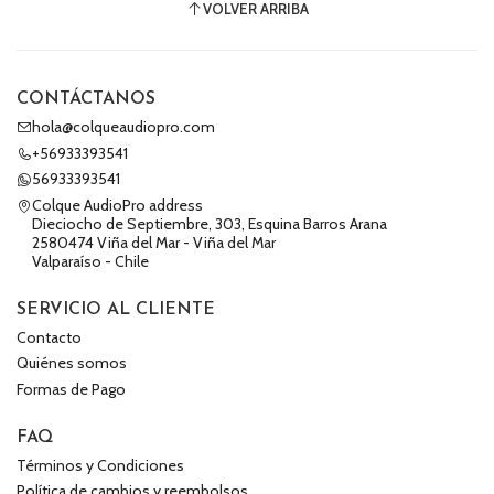
VOLVER ARRIBA
CONTÁCTANOS
hola@colqueaudiopro.com
+56933393541
56933393541
Colque AudioPro address
Dieciocho de Septiembre, 303, Esquina Barros Arana
2580474 Viña del Mar - Viña del Mar
Valparaíso - Chile
SERVICIO AL CLIENTE
Contacto
Quiénes somos
Formas de Pago
FAQ
Términos y Condiciones
Política de cambios y reembolsos