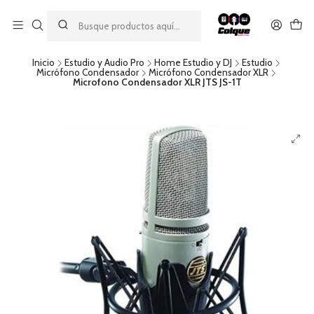
Aprovecha nuestro
descuento por pago con transferencia bancaria
por una compra mínima de $49.990. Este descuento no es
acumulable a otras promociones ni aplicable a gastos de envío.
Inicio
Estudio y Audio Pro
Home Estudio y DJ
Estudio
Micrófono Condensador
Micrófono Condensador XLR
Microfono Condensador XLR JTS JS-1T