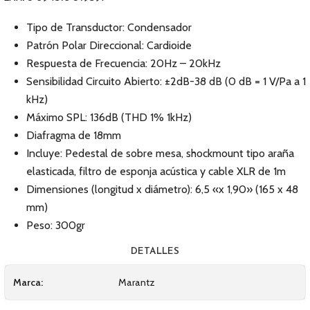
Tipo de Transductor: Condensador
Patrón Polar Direccional: Cardioide
Respuesta de Frecuencia: 20Hz – 20kHz
Sensibilidad Circuito Abierto: ±2dB-38 dB (0 dB = 1 V/Pa a 1
kHz)
Máximo SPL: 136dB (THD 1% 1kHz)
Diafragma de 18mm
Incluye: Pedestal de sobre mesa, shockmount tipo araña
elasticada, filtro de esponja acústica y cable XLR de 1m
Dimensiones (longitud x diámetro): 6,5 «x 1,90» (165 x 48
mm)
Peso: 300gr
DETALLES
Marca:
Marantz