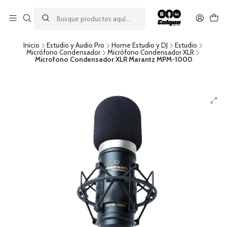
Aprovecha nuestro
descuento por pago con transferencia bancaria
por una compra mínima de $49.990. Este descuento no es
acumulable a otras promociones ni aplicable a gastos de envío.
Inicio
Estudio y Audio Pro
Home Estudio y DJ
Estudio
Micrófono Condensador
Micrófono Condensador XLR
Microfono Condensador XLR Marantz MPM-1000