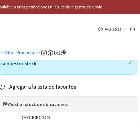
 Conferencia con Cable SKP PRO-7K
able a otras promociones ni aplicable a gastos de envío.
|
ACCESO
e Conferencia con Cable SKP
PRO-7K
o
Otros Productos
ica nuestro stock
Agregar a la lista de favoritos
Mostrar stock de ubicaciones
DESCRIPCIÓN