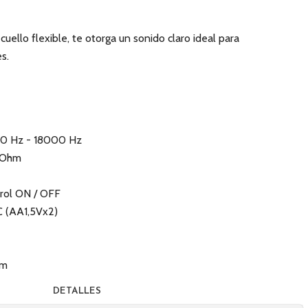
ello flexible, te otorga un sonido claro ideal para
s.
60 Hz - 18000 Hz
0 Ohm
trol ON / OFF
C (AA1,5Vx2)
cm
DETALLES