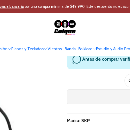
ofesional
Micrófono Profesional
Micrófono Conferencia
Microfono de
encia bancaria
por una compra mínima de $49.990. Este descuento no es acumul
Microfono d
sión
Pianos y Teclados
Vientos · Banda · Folklore
Estudio y Audio Pr
Antes de comprar verif
Marca: SKP