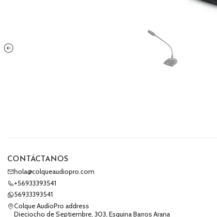
CONTÁCTANOS
hola@colqueaudiopro.com
+56933393541
56933393541
Colque AudioPro address
Dieciocho de Septiembre, 303, Esquina Barros Arana