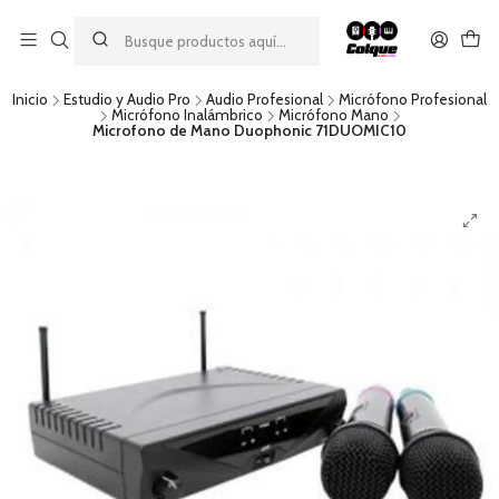
Aprovecha nuestro
descuento por pago con transferencia bancaria
por una compra mínima de $49.990. Este descuento no es
acumulable a otras promociones ni aplicable a gastos de envío.
Inicio
Estudio y Audio Pro
Audio Profesional
Micrófono Profesional
Micrófono Inalámbrico
Micrófono Mano
Microfono de Mano Duophonic 71DUOMIC10