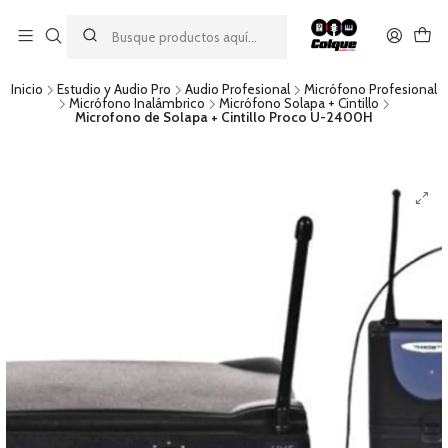
Aprovecha nuestro
descuento por pago con transferencia bancaria
por una compra mínima de $49.990. Este descuento no es
acumulable a otras promociones ni aplicable a gastos de envío.
Inicio
Estudio y Audio Pro
Audio Profesional
Micrófono Profesional
Micrófono Inalámbrico
Micrófono Solapa + Cintillo
Microfono de Solapa + Cintillo Proco U-2400H