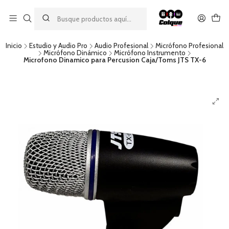
Aprovecha nuestro
descuento por pago con transferencia bancaria
por una compra mínima de $49.990. Este descuento no es
acumulable a otras promociones ni aplicable a gastos de envío.
Inicio
Estudio y Audio Pro
Audio Profesional
Micrófono Profesional
Micrófono Dinámico
Micrófono Instrumento
Microfono Dinamico para Percusion Caja/Toms JTS TX-6