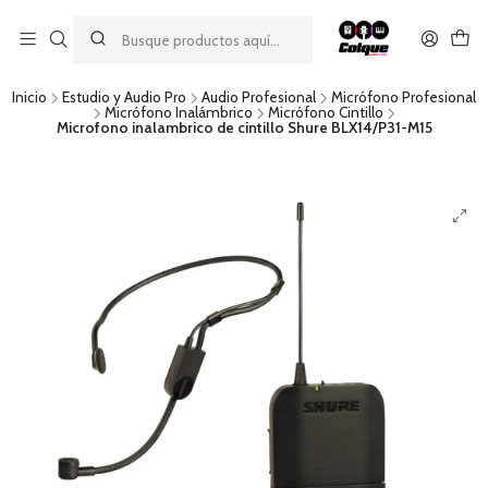
Aprovecha nuestro
descuento por pago con transferencia bancaria
por una compra mínima de $49.990. Este descuento no es
acumulable a otras promociones ni aplicable a gastos de envío.
Inicio
Estudio y Audio Pro
Audio Profesional
Micrófono Profesional
Micrófono Inalámbrico
Micrófono Cintillo
Microfono inalambrico de cintillo Shure BLX14/P31-M15