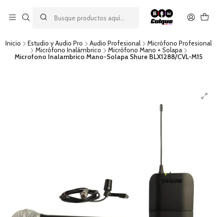
Aprovecha nuestro
descuento por pago con transferencia bancaria
por una compra mínima de $49.990. Este descuento no es
acumulable a otras promociones ni aplicable a gastos de envío.
Inicio
Estudio y Audio Pro
Audio Profesional
Micrófono Profesional
Micrófono Inalámbrico
Micrófono Mano + Solapa
Microfono Inalambrico Mano-Solapa Shure BLX1288/CVL-M15