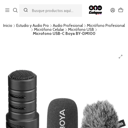
Aprovecha nuestro
descuento por pago con transferencia bancaria
por una compra mínima de $49.990. Este descuento no es
acumulable a otras promociones ni aplicable a gastos de envío.
Inicio
Estudio y Audio Pro
Audio Profesional
Micrófono Profesional
Micrófono Celular
Micrófono USB
Microfono USB-C Boya BY-DM100