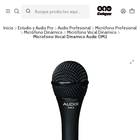
Aprovecha nuestro
descuento por pago con transferencia bancaria
por una compra mínima de $49.990. Este descuento no es
acumulable a otras promociones ni aplicable a gastos de envío.
Inicio
Estudio y Audio Pro
Audio Profesional
Micrófono Profesional
Micrófono Dinámico
Micrófono Vocal Dinámico
Microfono Vocal Dinamico Audix OM2