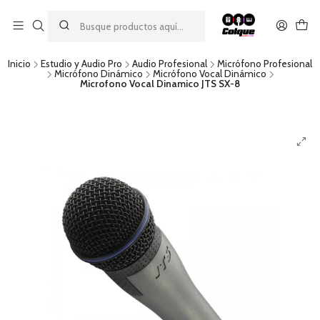
Aprovecha nuestro
descuento por pago con transferencia bancaria
por una compra mínima de $49.990. Este descuento no es
acumulable a otras promociones ni aplicable a gastos de envío.
Inicio
Estudio y Audio Pro
Audio Profesional
Micrófono Profesional
Micrófono Dinámico
Micrófono Vocal Dinámico
Microfono Vocal Dinamico JTS SX-8