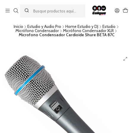
Aprovecha nuestro
descuento por pago con transferencia bancaria
por una compra mínima de $49.990. Este descuento no es
acumulable a otras promociones ni aplicable a gastos de envío.
Inicio
Estudio y Audio Pro
Home Estudio y DJ
Estudio
Micrófono Condensador
Micrófono Condensador XLR
Microfono Condensador Cardioide Shure BETA 87C