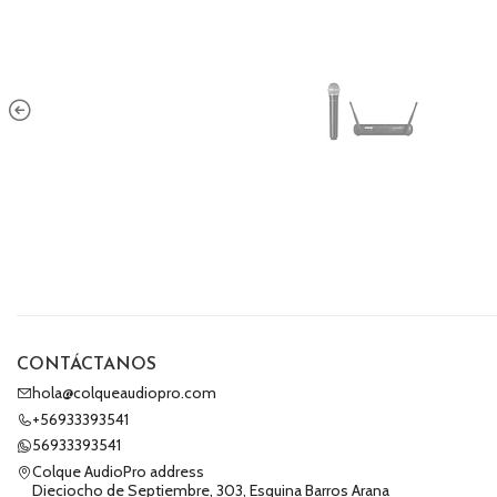
CONTÁCTANOS
hola@colqueaudiopro.com
+56933393541
56933393541
Colque AudioPro address
Dieciocho de Septiembre, 303, Esquina Barros Arana