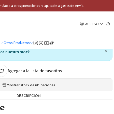
fono Inalambrico de mano Shure SVX24/PG28
able a otras promociones ni aplicable a gastos de envío.
|
ACCESO
Inalambrico de mano Shure
SVX24/PG28
o
Otros Productos
ica nuestro stock
Agregar a la lista de favoritos
Mostrar stock de ubicaciones
DESCRIPCIÓN
e