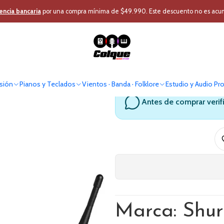
Micrófono Profesional
Micrófono Inalámbrico
Micrófono Mano
Micro
encia bancaria
por una compra mínima de $49.990. Este descuento no es acumul
Microfono 
sión
Pianos y Teclados
Vientos · Banda · Folklore
Estudio y Audio Pr
Antes de comprar verif
Marca: Shur