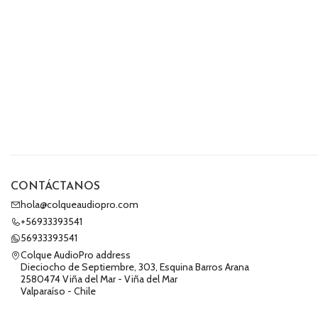
CONTÁCTANOS
hola@colqueaudiopro.com
+56933393541
56933393541
Colque AudioPro address
Dieciocho de Septiembre, 303, Esquina Barros Arana
2580474 Viña del Mar - Viña del Mar
Valparaíso - Chile