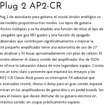
Plug 2 AP2-CR
g 2 de auriculares para guitarra, el crucial circuito analógico se
da modelo proporciona tres modos. Los tipos de guitarra
fectos múltiples y se ha añadido una función de ritmo al tipo de
plegable que gira 180 grados y una función de apagado
adicionales que contribuyen significativamente a mejorar la
Este pequeño amplificador tiene una autonomía de uso de 27
s alcalinas y 10 horas aproximadamente con pilas de carbón. El
mite obtener el clásico sonido del amplificador Vox de 100V
es ofrece la saturación clásica de este legendario equipo. Consta
ece un tono claro y presente que inspirará los ensayos y las
 AP2-CR Classic Rock posee un interruptor FX adicional que
s esenciales reverb, chorus o delay para un gran sonido espacial
tran en los amplificadores de gama alta o en pedal boards. Sin
para el músico que desee disfrutar de su guitarra eléctrica en
antástico sonido; sin ocupar prácticamente espacio.