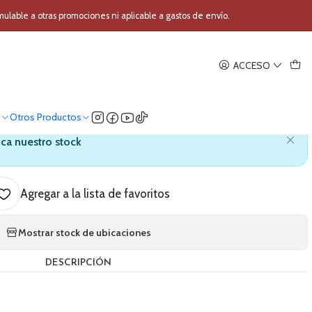
difonos Vox AmPlug 2 AP2-CR
able a otras promociones ni aplicable a gastos de envío.
|
ACCESO
ador de Audifonos Vox AmPlug
2 AP2-CR
o
Otros Productos
ica nuestro stock
Agregar a la lista de favoritos
Mostrar stock de ubicaciones
DESCRIPCIÓN