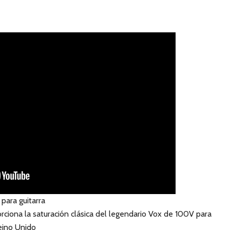
 para guitarra
iona la saturación clásica del legendario Vox de 100V para
Reino Unido