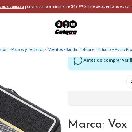
Instrumentos Cuerda
Amplificacion Guitarra
Mini Amplificador de Au
encia bancaria
por una compra mínima de $49.990. Este descuento no es acumul
Mini Amplific
sión
Pianos y Teclados
Vientos · Banda · Folklore
Estudio y Audio Pr
Antes de comprar verif
Marca: Vox