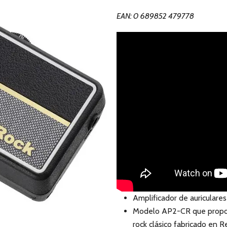
EAN: 0 689852 479778
Amplificador de auriculares
Modelo AP2-CR que proporc
rock clásico fabricado en 