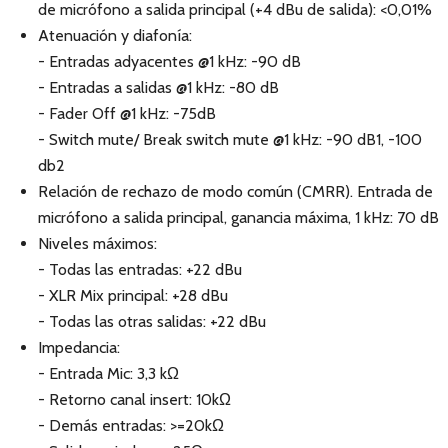
de micrófono a salida principal (+4 dBu de salida): <0,01%
Atenuación y diafonía:
- Entradas adyacentes @1 kHz: -90 dB
- Entradas a salidas @1 kHz: -80 dB
- Fader Off @1 kHz: -75dB
- Switch mute/ Break switch mute @1 kHz: -90 dB1, -100
db2
Relación de rechazo de modo común (CMRR). Entrada de
micrófono a salida principal, ganancia máxima, 1 kHz: 70 dB
Niveles máximos:
- Todas las entradas: +22 dBu
- XLR Mix principal: +28 dBu
- Todas las otras salidas: +22 dBu
Impedancia:
- Entrada Mic: 3,3 kΩ
- Retorno canal insert: 10kΩ
- Demás entradas: >=20kΩ