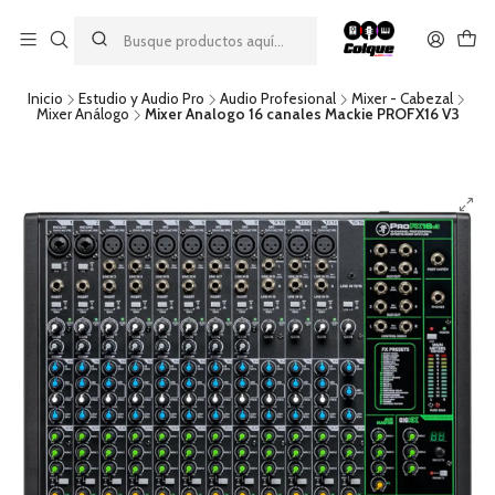
Aprovecha nuestro
descuento por pago con transferencia bancaria
por una compra mínima de $49.990. Este descuento no es
acumulable a otras promociones ni aplicable a gastos de envío.
Inicio
Estudio y Audio Pro
Audio Profesional
Mixer - Cabezal
Mixer Análogo
Mixer Analogo 16 canales Mackie PROFX16 V3