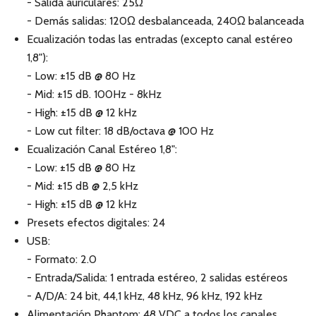
- Salida auriculares: 25Ω
- Demás salidas: 120Ω desbalanceada, 240Ω balanceada
Ecualización todas las entradas (excepto canal estéreo
1,8"):
- Low: ±15 dB @ 80 Hz
- Mid: ±15 dB. 100Hz - 8kHz
- High: ±15 dB @ 12 kHz
- Low cut filter: 18 dB/octava @ 100 Hz
Ecualización Canal Estéreo 1,8":
- Low: ±15 dB @ 80 Hz
- Mid: ±15 dB @ 2,5 kHz
- High: ±15 dB @ 12 kHz
Presets efectos digitales: 24
USB:
- Formato: 2.0
- Entrada/Salida: 1 entrada estéreo, 2 salidas estéreos
- A/D/A: 24 bit, 44,1 kHz, 48 kHz, 96 kHz, 192 kHz
Alimentación Phantom: 48 VDC a todos los canales