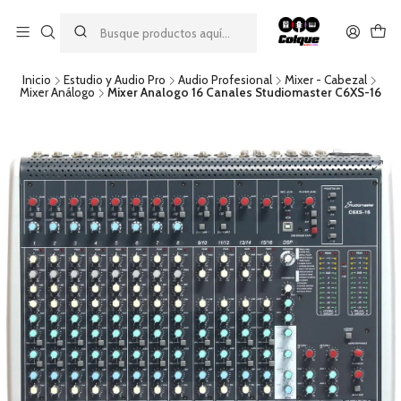
Aprovecha nuestro
descuento por pago con transferencia bancaria
por una compra mínima de $49.990. Este descuento no es
acumulable a otras promociones ni aplicable a gastos de envío.
Inicio
Estudio y Audio Pro
Audio Profesional
Mixer - Cabezal
Mixer Análogo
Mixer Analogo 16 Canales Studiomaster C6XS-16