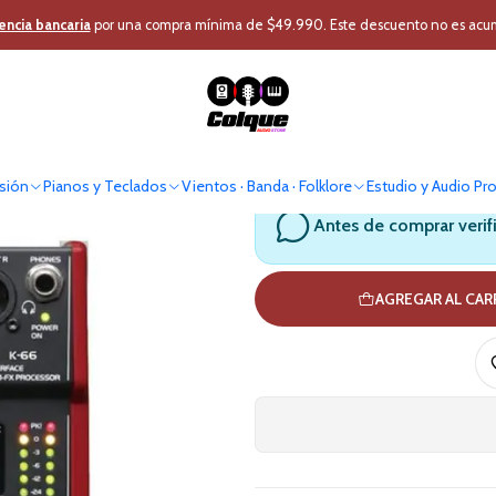
Audio Profesional
Mixer - Cabezal
Mixer Análogo
Mixer Analogo 4 c
encia bancaria
por una compra mínima de $49.990. Este descuento no es acumul
Mixer Analogo
sión
Pianos y Teclados
Vientos · Banda · Folklore
Estudio y Audio Pr
Antes de comprar verif
AGREGAR AL CA