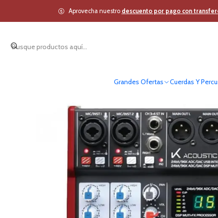
Inicio
Estudio y Audio Pro
Aprovecha nuestro
descuento por pago con transfer
Grandes Ofertas
Cuerdas Y Percu