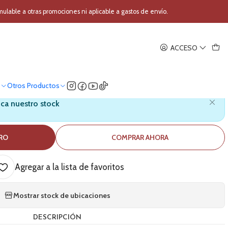
anales USB K-Acoustic K-66
able a otras promociones ni aplicable a gastos de envío.
|
ACCESO
 4 canales USB K-Acoustic K-
66
o
Otros Productos
ica nuestro stock
RRO
COMPRAR AHORA
Agregar a la lista de favoritos
Mostrar stock de ubicaciones
DESCRIPCIÓN