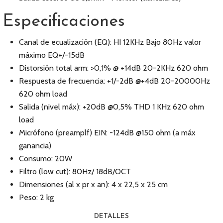
Especificaciones
Canal de ecualización (EQ): HI 12KHz Bajo 80Hz valor
máximo EQ+/-15dB
Distorsión total arm: >0,1% @ +14dB 20-2KHz 620 ohm
Respuesta de frecuencia: +1/-2dB @+4dB 20-20000Hz
620 ohm load
Salida (nivel máx): +20dB @0,5% THD 1 KHz 620 ohm
load
Micrófono (preamplf) EIN: -124dB @150 ohm (a máx
ganancia)
Consumo: 20W
Filtro (low cut): 80Hz/ 18dB/OCT
Dimensiones (al x pr x an): 4 x 22,5 x 25 cm
Peso: 2 kg
DETALLES