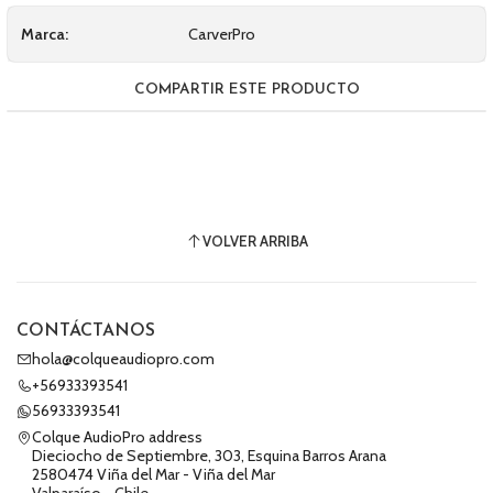
Marca:
CarverPro
COMPARTIR ESTE PRODUCTO
VOLVER ARRIBA
CONTÁCTANOS
hola@colqueaudiopro.com
+56933393541
56933393541
Colque AudioPro address
Dieciocho de Septiembre, 303, Esquina Barros Arana
2580474 Viña del Mar - Viña del Mar
Valparaíso - Chile