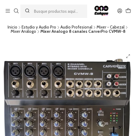
Aprovecha nuestro
descuento por pago con transferencia bancaria
por una compra mínima de $49.990. Este descuento no es
acumulable a otras promociones ni aplicable a gastos de envío.
Inicio
Estudio y Audio Pro
Audio Profesional
Mixer - Cabezal
Mixer Análogo
Mixer Analogo 8 canales CarverPro CVMW-8