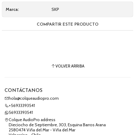
Marca:
SKP
COMPARTIR ESTE PRODUCTO
VOLVER ARRIBA
CONTÁCTANOS
hola@colqueaudiopro.com
+56933393541
56933393541
Colque AudioPro address
Dieciocho de Septiembre, 303, Esquina Barros Arana
2580474 Viña del Mar - Viña del Mar
Valparaíso - Chile