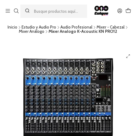
Aprovecha nuestro
descuento por pago con transferencia bancaria
por una compra mínima de $49.990. Este descuento no es
acumulable a otras promociones ni aplicable a gastos de envío.
Inicio
Estudio y Audio Pro
Audio Profesional
Mixer - Cabezal
Mixer Análogo
Mixer Analogo K-Acoustic KN PRO12