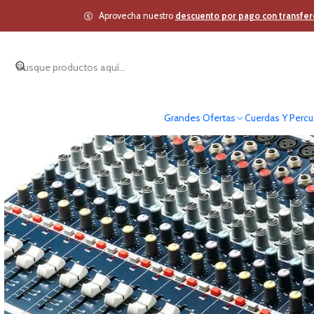
Inicio
Estudio y Aud
Aprovecha nuestro
descuento por pago con transfer
Grandes Ofertas
Cuerdas Y Percu