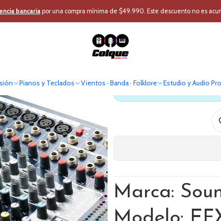
io Pro
Audio Profesional
Mixer - Cabezal
Mixer Análogo
Mixer Analo
encia bancaria
por una compra mínima de $49.990. Este descuento no es acumul
Mixer A
sión
Pianos y Teclados
Vientos · Banda · Folklore
Estudio y Audio Pr
Antes de comprar verif
Marca: Soun
Modelo: EF