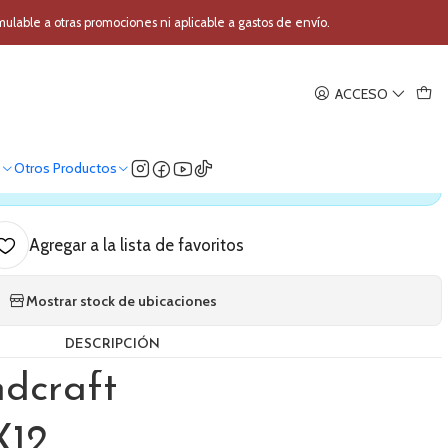
go Soundcraft EFX12
able a otras promociones ni aplicable a gastos de envío.
|
ACCESO
nalogo Soundcraft EFX12
o
Otros Productos
ica nuestro stock
Agregar a la lista de favoritos
Mostrar stock de ubicaciones
DESCRIPCIÓN
dcraft
X12