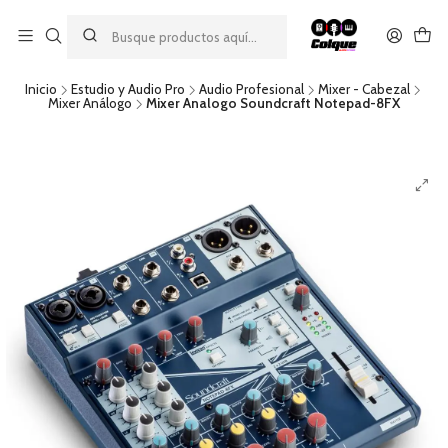
Aprovecha nuestro
descuento por pago con transferencia bancaria
por una compra mínima de $49.990. Este descuento no es
acumulable a otras promociones ni aplicable a gastos de envío.
Inicio
Estudio y Audio Pro
Audio Profesional
Mixer - Cabezal
Mixer Análogo
Mixer Analogo Soundcraft Notepad-8FX