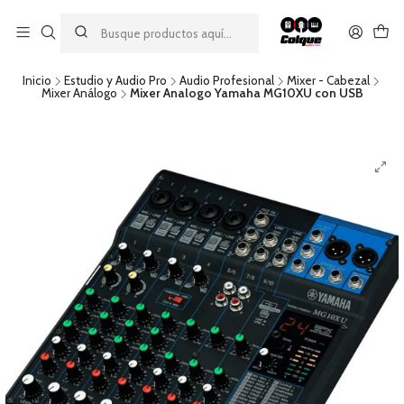
Aprovecha nuestro
descuento por pago con transferencia bancaria
por una compra mínima de $49.990. Este descuento no es
acumulable a otras promociones ni aplicable a gastos de envío.
Inicio
Estudio y Audio Pro
Audio Profesional
Mixer - Cabezal
Mixer Análogo
Mixer Analogo Yamaha MG10XU con USB