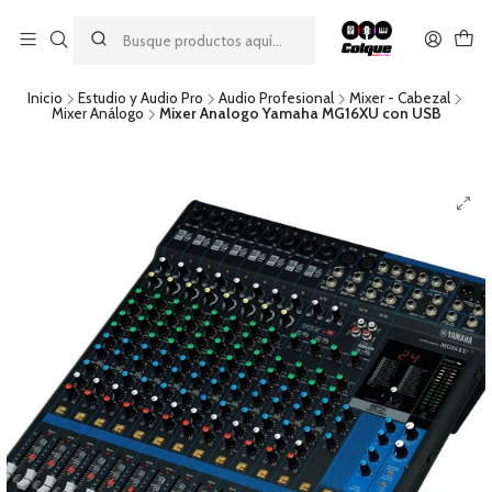
Aprovecha nuestro
descuento por pago con transferencia bancaria
por una compra mínima de $49.990. Este descuento no es
acumulable a otras promociones ni aplicable a gastos de envío.
Inicio
Estudio y Audio Pro
Audio Profesional
Mixer - Cabezal
Mixer Análogo
Mixer Analogo Yamaha MG16XU con USB