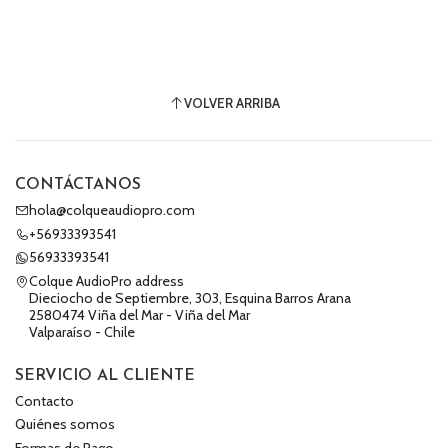
VOLVER ARRIBA
CONTÁCTANOS
hola@colqueaudiopro.com
+56933393541
56933393541
Colque AudioPro address
Dieciocho de Septiembre, 303, Esquina Barros Arana
2580474 Viña del Mar - Viña del Mar
Valparaíso - Chile
SERVICIO AL CLIENTE
Contacto
Quiénes somos
Formas de Pago