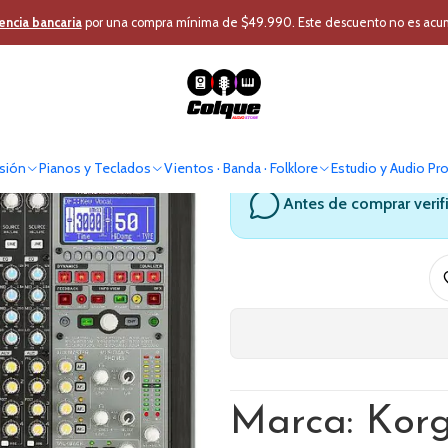
o Profesional
Mixer - Cabezal
Mixer Digital
Mixer Hibrido Analogico-
encia bancaria
por una compra mínima de $49.990. Este descuento no es acumul
Mixer Hibr
So
sión
Pianos y Teclados
Vientos · Banda · Folklore
Estudio y Audio Pr
Antes de comprar verif
Marca: Kor