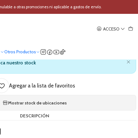
Digital Korg Soundlink MW-2408
able a otras promociones ni aplicable a gastos de envío.
|
ACCESO
ido Analogico-Digital Korg
undlink MW-2408
o
Otros Productos
ica nuestro stock
Agregar a la lista de favoritos
Mostrar stock de ubicaciones
DESCRIPCIÓN
g