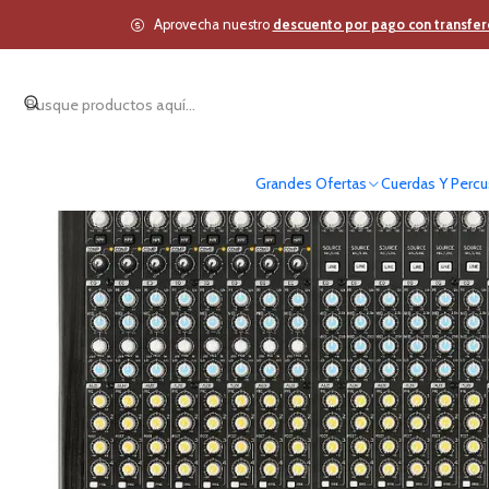
Inicio
Estudio y Audio Pro
Audi
Aprovecha nuestro
descuento por pago con transfer
Grandes Ofertas
Cuerdas Y Percu