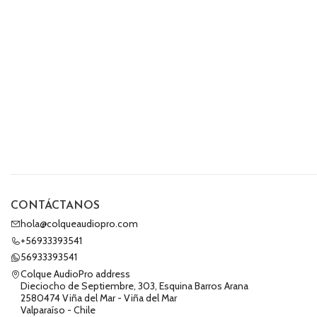
CONTÁCTANOS
hola@colqueaudiopro.com
+56933393541
56933393541
Colque AudioPro address
Dieciocho de Septiembre, 303, Esquina Barros Arana
2580474 Viña del Mar - Viña del Mar
Valparaíso - Chile