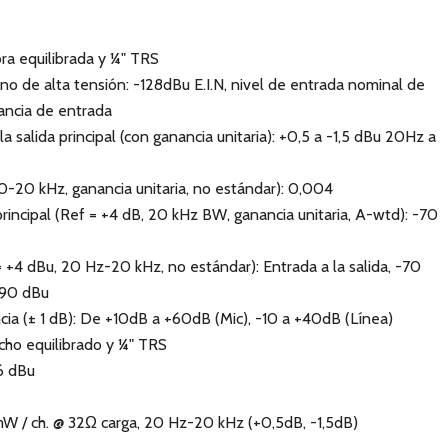
ra equilibrada y ¼" TRS
no de alta tensión: -128dBu E.I.N, nivel de entrada nominal de
ancia de entrada
a salida principal (con ganancia unitaria): +0,5 a -1,5 dBu 20Hz a
20-20 kHz, ganancia unitaria, no estándar): 0,004
principal (Ref = +4 dB, 20 kHz BW, ganancia unitaria, A-wtd): -70
= +4 dBu, 20 Hz-20 kHz, no estándar): Entrada a la salida, -70
-90 dBu
ia (± 1 dB): De +10dB a +60dB (Mic), -10 a +40dB (Línea)
acho equilibrado y ¼" TRS
6 dBu
 mW / ch. @ 32Ω carga, 20 Hz-20 kHz (+0,5dB, -1,5dB)