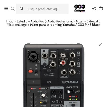
Aprovecha nuestro
descuento por pago con transferencia bancaria
por una compra mínima de $49.990. Este descuento no es
acumulable a otras promociones ni aplicable a gastos de envío.
Inicio
Estudio y Audio Pro
Audio Profesional
Mixer - Cabezal
Mixer Análogo
Mixer para streaming Yamaha AG03 MK2 Black