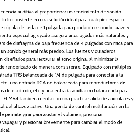
eriencia auditiva al proporcionar un rendimiento de sonido
o lo convierte en una solución ideal para cualquier espacio
e cúpula de seda de 1 pulgada para producir un sonido suave y
imiento especial agregado asegura unos agudos más naturales y
rs de diafragma de baja frecuencia de 4 pulgadas con mica para
 un sonido general más preciso. Los fuertes y duraderos
iseñados para restaurar el tono original al minimizar la
o de renderizado de manera consistente. Equipado con múltiples
trada TRS balanceada de 1/4 de pulgada para conectar a la
, etc., una entrada RCA no balanceada para reproductores de
 de escritorio, etc. y una entrada auxiliar no balanceada para
c. El MR4 también cuenta con una práctica salida de auriculares y
tal del altavoz activo. Una perilla de control multifunción en la
 le permite girar para ajustar el volumen, presionar
/apagar y presionar brevemente para cambiar el modo de
ica).