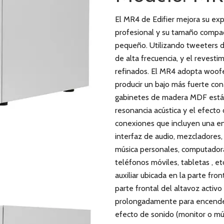
El MR4 de Edifier mejora su exp
profesional y su tamaño compact
pequeño. Utilizando tweeters d
de alta frecuencia, y el revest
refinados. El MR4 adopta woofe
producir un bajo más fuerte con
gabinetes de madera MDF están d
resonancia acústica y el efect
conexiones que incluyen una en
interfaz de audio, mezcladores
música personales, computadoras
teléfonos móviles, tabletas , et
auxiliar ubicada en la parte fron
parte frontal del altavoz activo
prolongadamente para encender
efecto de sonido (monitor o mús