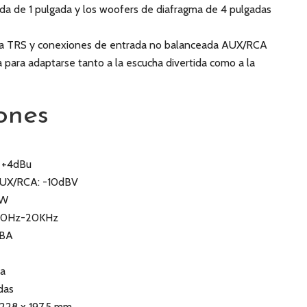
da de 1 pulgada y los woofers de diafragma de 4 pulgadas
a TRS y conexiones de entrada no balanceada AUX/RCA
para adaptarse tanto a la escucha divertida como a la
ones
: +4dBu
AUX/RCA: -10dBV
1W
 60Hz-20KHz
dBA
da
das
 228 x 197,5 mm