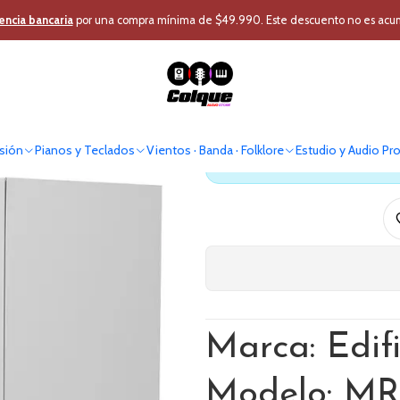
Pro
Home Estudio y DJ
Estudio
Monitor Estudio
Monitor de Estudio E
encia bancaria
por una compra mínima de $49.990. Este descuento no es acumul
Monitor de Est
sión
Pianos y Teclados
Vientos · Banda · Folklore
Estudio y Audio Pr
Antes de comprar verif
Marca: Edif
Modelo: MR