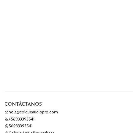
CONTÁCTANOS
hola@colqueaudiopro.com
+56933393541
56933393541
Colque AudioPro address