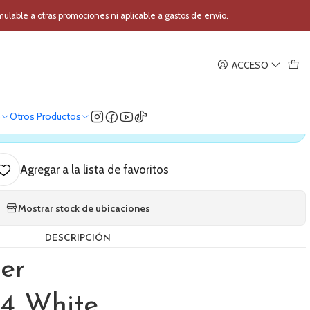
difier MR4 Blanco (par)
able a otras promociones ni aplicable a gastos de envío.
|
ACCESO
udio Edifier MR4 Blanco (par)
o
Otros Productos
ica nuestro stock
Agregar a la lista de favoritos
Mostrar stock de ubicaciones
DESCRIPCIÓN
ier
4 White