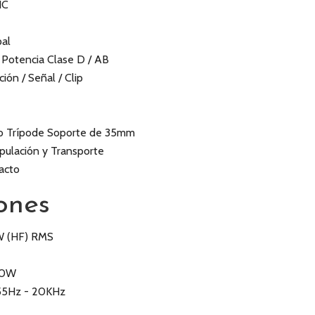
IC
pal
 Potencia Clase D / AB
ión / Señal / Clip
e o Trípode Soporte de 35mm
pulación y Transporte
acto
ones
W (HF) RMS
00W
 55Hz - 20KHz