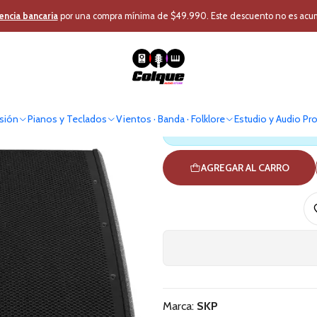
Pro
Audio Profesional
Caja Acústica
Monitor Activo
Monitor de Piso 
encia bancaria
por una compra mínima de $49.990. Este descuento no es acumul
Monitor de P
sión
Pianos y Teclados
Vientos · Banda · Folklore
Estudio y Audio Pr
Antes de comprar verif
AGREGAR AL CARRO
Marca:
SKP