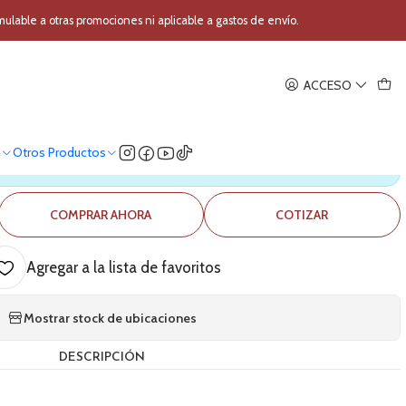
Activo SKP SKM-15A MKII
able a otras promociones ni aplicable a gastos de envío.
|
ACCESO
iso Activo SKP SKM-15A MKII
o
Otros Productos
ica nuestro stock
COMPRAR AHORA
COTIZAR
Agregar a la lista de favoritos
Mostrar stock de ubicaciones
DESCRIPCIÓN