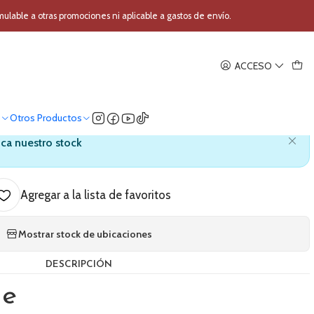
lue DBTP16
able a otras promociones ni aplicable a gastos de envío.
|
ACCESO
ital Presion Arterial DBlue
DBTP16
o
Otros Productos
ica nuestro stock
Agregar a la lista de favoritos
Mostrar stock de ubicaciones
DESCRIPCIÓN
ue