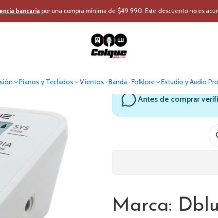
tros Productos
Insumos Médicos
Monitor Digital Presion Arterial DB
encia bancaria
por una compra mínima de $49.990. Este descuento no es acumul
Monitor Dig
sión
Pianos y Teclados
Vientos · Banda · Folklore
Estudio y Audio Pr
Antes de comprar verif
Marca: Dbl