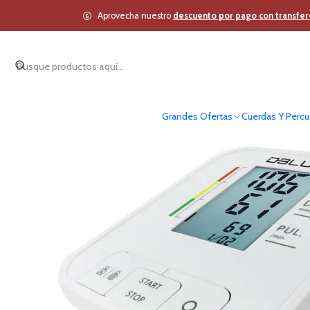
Inicio
O
Aprovecha nuestro
descuento por pago con transfer
Grandes Ofertas
Cuerdas Y Percu