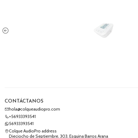
CONTÁCTANOS
hola@colqueaudiopro.com
+56933393541
56933393541
Colque AudioPro address
Dieciocho de Septiembre, 303, Esquina Barros Arana