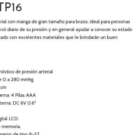
TP16
terial con manga de gran tamaño para brazo, ideal para personas
ol diario de su presión y en general ayudar a conocer su estado
icado con excelentes materiales que le brindarán un buen
óstico de presión arterial
 de 0 a 280 mmhg
 cm
erna: 4 Pilas AAA
terna: DC 6V 0.6ª
gital LCD.
e memoria.
perior de tipo B-57