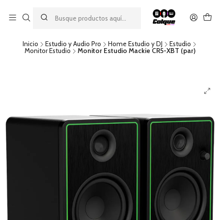
Aprovecha nuestro
descuento por pago con transferencia bancaria
por una compra mínima de $49.990. Este descuento no es
acumulable a otras promociones ni aplicable a gastos de envío.
Inicio
Estudio y Audio Pro
Home Estudio y DJ
Estudio
Monitor Estudio
Monitor Estudio Mackie CR5-XBT (par)