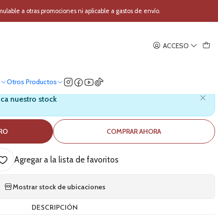
ional RCF AYRA 5 (Unidad)
able a otras promociones ni aplicable a gastos de envío.
|
ACCESO
udio Profesional RCF AYRA 5
(Unidad)
o
Otros Productos
ica nuestro stock
RRO
COMPRAR AHORA
Agregar a la lista de favoritos
Mostrar stock de ubicaciones
DESCRIPCIÓN