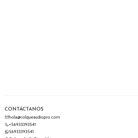
CONTÁCTANOS
hola@colqueaudiopro.com
+56933393541
56933393541