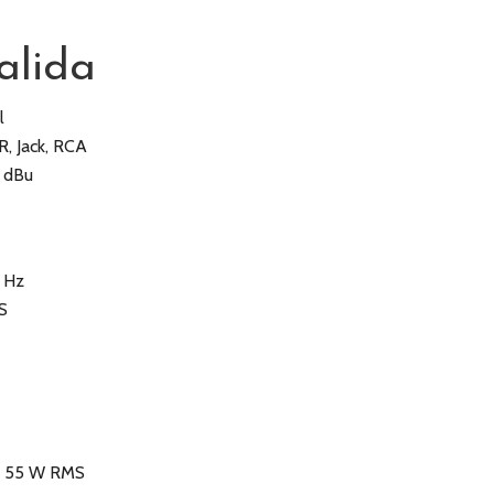
alida
l
R, Jack, RCA
2 dBu
0 Hz
S
k, 55 W RMS