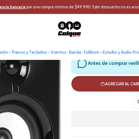
Home Estudio y DJ
Estudio
Monitor Estudio
Monitor Estudio Profes
encia bancaria
por una compra mínima de $49.990. Este descuento no es acumul
Monitor Est
sión
Pianos y Teclados
Vientos · Banda · Folklore
Estudio y Audio Pr
Antes de comprar verif
AGREGAR AL CA