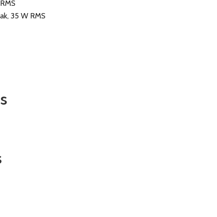
 RMS
eak, 35 W RMS
s
s