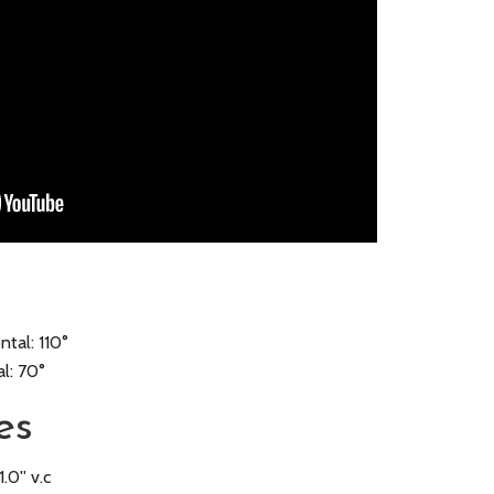
tal: 110°
l: 70°
es
.0'' v.c