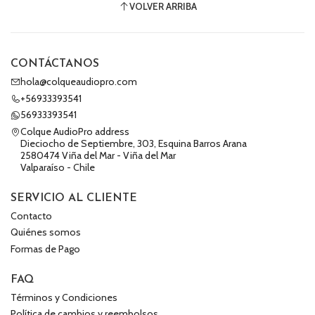
VOLVER ARRIBA
CONTÁCTANOS
hola@colqueaudiopro.com
+56933393541
56933393541
Colque AudioPro address
Dieciocho de Septiembre, 303, Esquina Barros Arana
2580474 Viña del Mar - Viña del Mar
Valparaíso - Chile
SERVICIO AL CLIENTE
Contacto
Quiénes somos
Formas de Pago
FAQ
Términos y Condiciones
Política de cambios y reembolsos