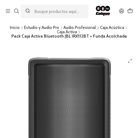
Aprovecha nuestro
descuento por pago con transferencia bancaria
por una compra mínima de $49.990. Este descuento no es
acumulable a otras promociones ni aplicable a gastos de envío.
Inicio
Estudio y Audio Pro
Audio Profesional
Caja Acústica
Caja Activa
Pack Caja Activa Bluetooth JBL IRX112BT + Funda Acolchada