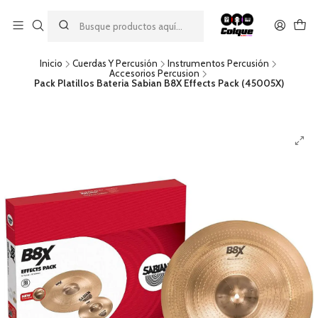
Aprovecha nuestro
descuento por pago con transferencia bancaria
por una compra mínima de $49.990. Este descuento no es
acumulable a otras promociones ni aplicable a gastos de envío.
Inicio
Cuerdas Y Percusión
Instrumentos Percusión
Accesorios Percusion
Pack Platillos Bateria Sabian B8X Effects Pack (45005X)