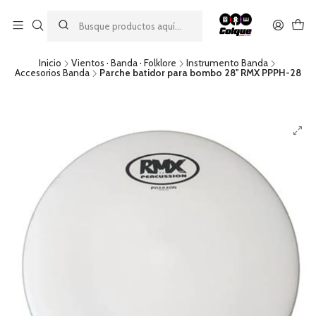
Aprovecha nuestro
descuento por pago con transferencia bancaria
por una compra mínima de $49.990. Este descuento no es
acumulable a otras promociones ni aplicable a gastos de envío.
Inicio
Vientos · Banda · Folklore
Instrumento Banda
Accesorios Banda
Parche batidor para bombo 28'' RMX PPPH-28