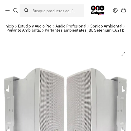
Aprovecha nuestro
descuento por pago con transferencia bancaria
por una compra mínima de $49.990. Este descuento no es
acumulable a otras promociones ni aplicable a gastos de envío.
Inicio
Estudio y Audio Pro
Audio Profesional
Sonido Ambiental
Parlante Ambiental
Parlantes ambientales JBL Selenium C621 B