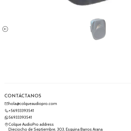
CONTÁCTANOS
hola@colqueaudiopro.com
+56933393541
56933393541
Colque AudioPro address
Dieciocho de Septiembre, 303, Esquina Barros Arana