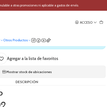
vo 15'' MLab 7602
able a otras promociones ni aplicable a gastos de envío.
|
ACCESO
e pasivo 15'' MLab 7602
o
Otros Productos
ica nuestro stock
Agregar a la lista de favoritos
Mostrar stock de ubicaciones
DESCRIPCIÓN
b
02