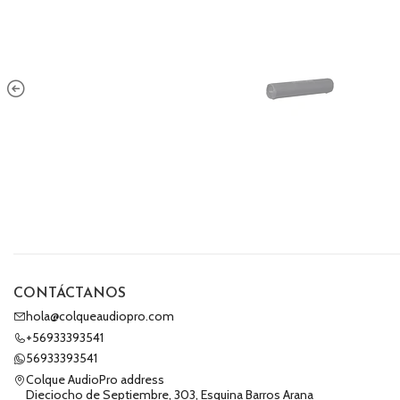
CONTÁCTANOS
hola@colqueaudiopro.com
+56933393541
56933393541
Colque AudioPro address
Dieciocho de Septiembre, 303, Esquina Barros Arana