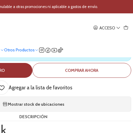
BEAT-XL Black
able a otras promociones ni aplicable a gastos de envío.
|
ACCESO
tatil BT Novik BEAT-XL Black
o
Otros Productos
ica nuestro stock
RRO
COMPRAR AHORA
Agregar a la lista de favoritos
Mostrar stock de ubicaciones
DESCRIPCIÓN
ik