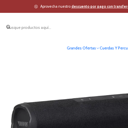
Inicio
Otros
Aprovecha nuestro
descuento por pago con transfer
Grandes Ofertas
Cuerdas Y Percu