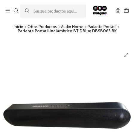
Aprovecha nuestro
descuento por pago con transferencia bancaria
por una compra mínima de $49.990. Este descuento no es
acumulable a otras promociones ni aplicable a gastos de envío.
Inicio
Otros Productos
Audio Home
Parlante Portátil
Parlante Portatil Inalambrico BT DBlue DBSB063 BK