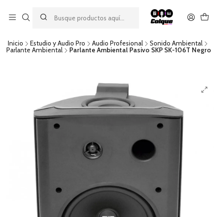
Aprovecha nuestro
descuento por pago con transferencia bancaria
por una compra mínima de $49.990. Este descuento no es
acumulable a otras promociones ni aplicable a gastos de envío.
Inicio
Estudio y Audio Pro
Audio Profesional
Sonido Ambiental
Parlante Ambiental
Parlante Ambiental Pasivo SKP SK-106T Negro