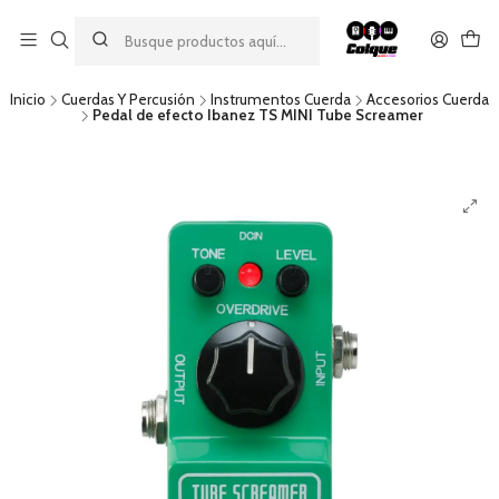
Aprovecha nuestro
descuento por pago con transferencia bancaria
por una compra mínima de $49.990. Este descuento no es
acumulable a otras promociones ni aplicable a gastos de envío.
Inicio
Cuerdas Y Percusión
Instrumentos Cuerda
Accesorios Cuerda
Pedal de efecto Ibanez TS MINI Tube Screamer