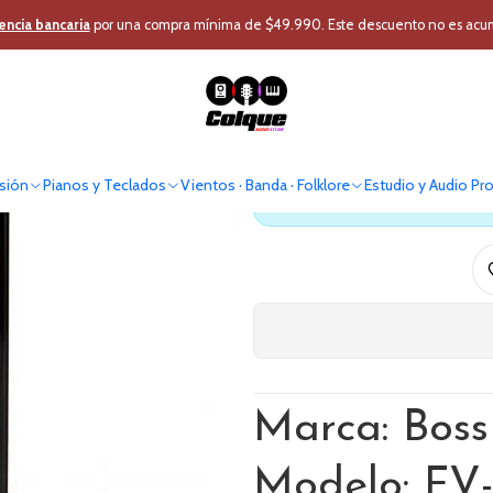
sión
Instrumentos Cuerda
Accesorios Cuerda
Pedal Volumen Alta I
encia bancaria
por una compra mínima de $49.990. Este descuento no es acumul
Pedal Volumen
sión
Pianos y Teclados
Vientos · Banda · Folklore
Estudio y Audio Pr
Antes de comprar verif
Marca: Boss
Modelo: FV