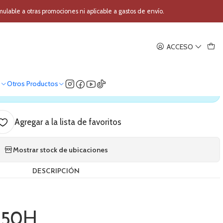
mpedancia Boss FV-50H
able a otras promociones ni aplicable a gastos de envío.
|
ACCESO
 Alta Impedancia Boss FV-50H
o
Otros Productos
ica nuestro stock
Agregar a la lista de favoritos
Mostrar stock de ubicaciones
DESCRIPCIÓN
-50H