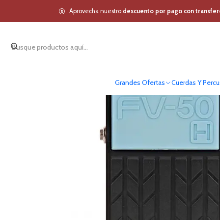
Inicio
Cuerdas Y Percu
Aprovecha nuestro
descuento por pago con transfer
Grandes Ofertas
Cuerdas Y Percu