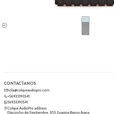
CONTÁCTANOS
hola@colqueaudiopro.com
+56933393541
56933393541
Colque AudioPro address
Dieciocho de Septiembre, 303, Esquina Barros Arana