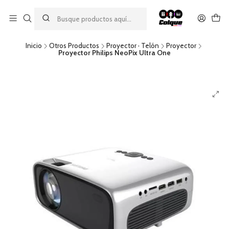
Aprovecha nuestro
descuento por pago con transferencia bancaria
por una compra mínima de $49.990. Este descuento no es
acumulable a otras promociones ni aplicable a gastos de envío.
Inicio
Otros Productos
Proyector · Telón
Proyector
Proyector Philips NeoPix Ultra One